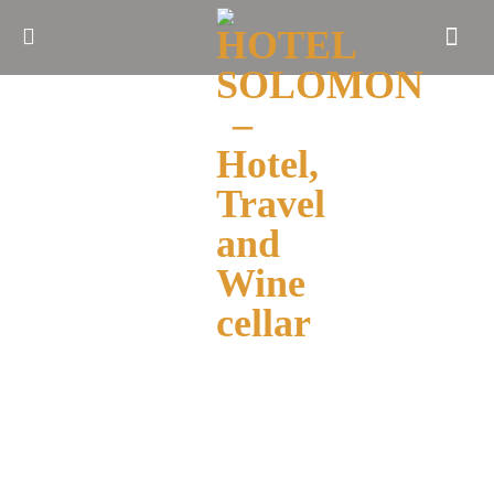
ᲛᲗᲐᲕᲐᲠᲘ
ᲩᲕᲔᲜᲡ
ᲨᲔᲡᲐᲮᲔᲑ
ᲑᲚᲝᲒᲘ
ᲝᲗᲐᲮᲔᲑᲘ
ᲓᲐᲯᲐᲕᲨᲜᲐ
ᲛᲝᲒᲖᲐᲣᲠᲝᲑᲐ